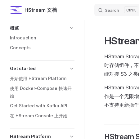
HStream 文档
Search
K
Skip to content
Sidebar Navigation
概览
HStrea
Introduction
Concepts
HStream S
时存储组件，不但
Get started
缝对接 S3 
开始使用 HStream Platform
HStream S
使用 Docker-Compose 快速开
始
作是一个无限增
不支持更新操作。 HS
Get Started with Kafka API
在 HStream Console 上开始
HStream
HStream Platform