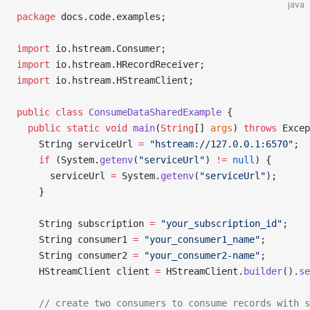
java
package
 docs.code.examples;
import
 io.hstream.Consumer;
import
 io.hstream.HRecordReceiver;
import
 io.hstream.HStreamClient;
public
 class
 ConsumeDataSharedExample
 {
  public
 static
 void
 main
(
String
[] 
args
) 
throws
 Excep
    String serviceUrl 
=
 "hstream://127.0.0.1:6570"
;
    if
 (System.
getenv
(
"serviceUrl"
) 
!=
 null
) {
      serviceUrl 
=
 System.
getenv
(
"serviceUrl"
);
    }
    String subscription 
=
 "your_subscription_id"
;
    String consumer1 
=
 "your_consumer1_name"
;
    String consumer2 
=
 "your_consumer2-name"
;
    HStreamClient client 
=
 HStreamClient.
builder
().
se
    // create two consumers to consume records with s