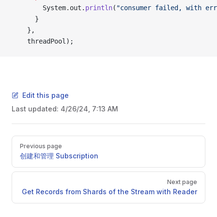
        System.out.
println
(
"consumer failed, with err
      }
    },
    threadPool);
Edit this page
Last updated:
4/26/24, 7:13 AM
Previous page
创建和管理 Subscription
Next page
Get Records from Shards of the Stream with Reader