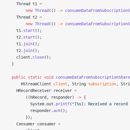
    Thread t1 
=
        new
 Thread
(() 
->
 consumeDataFromSubscriptionS
    Thread t2 
=
        new
 Thread
(() 
->
 consumeDataFromSubscriptionS
    t1.
start
();
    t2.
start
();
    t1.
join
();
    t2.
join
();
    client.
close
();
  }
  public
 static
 void
 consumeDataFromSubscriptionShare
      HStreamClient 
client
, String 
subscription
, Stri
    HRecordReceiver receiver 
=
        ((hRecord, responder) 
->
 {
          System.out.
printf
(
"[%s]: Received a record 
          responder.
ack
();
        });
    Consumer consumer 
=