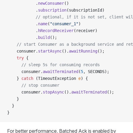
            .
newConsumer
()
            .
subscription
(subscriptionId)
            // optional, if it is not set, client wi
            .
name
(
"consumer_1"
)
            .
hRecordReceiver
(receiver)
            .
build
();
    // start Consumer as a background service and ret
    consumer.
startAsync
().
awaitRunning
();
    try
 {
      // sleep 5s for consuming records
      consumer.
awaitTerminated
(
5
, SECONDS);
    } 
catch
 (TimeoutException 
e
) {
      // stop consumer
      consumer.
stopAsync
().
awaitTerminated
();
    }
  }
}
For better performance, Batched Ack is enabled by