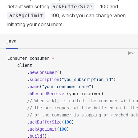
default with setting
= 100 and
ackBufferSize
= 100, which you can change when
ackAgeLimit
initiating your consumers.
java
java
Consumer consumer 
=
    client
        .
newConsumer
()
        .
subscription
(
"you_subscription_id"
)
        .
name
(
"your_consumer_name"
)
        .
hRecordReceiver
(your_receiver)
        // When ack() is called, the consumer will no
        // the ack request will be buffered until the
        // or the consumer is stopping or reached ack
        .
ackBufferSize
(
100
)
        .
ackAgeLimit
(
100
)
        .
build
();