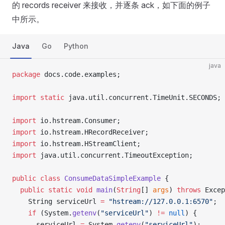
的 records receiver 来接收，并逐条 ack，如下面的例子
中所示。
Java
Go
Python
java
package
 docs.code.examples;
import
 static
 java.util.concurrent.TimeUnit.SECONDS;
import
 io.hstream.Consumer;
import
 io.hstream.HRecordReceiver;
import
 io.hstream.HStreamClient;
import
 java.util.concurrent.TimeoutException;
public
 class
 ConsumeDataSimpleExample
 {
  public
 static
 void
 main
(
String
[] 
args
) 
throws
 Excep
    String serviceUrl 
=
 "hstream://127.0.0.1:6570"
;
    if
 (System.
getenv
(
"serviceUrl"
) 
!=
 null
) {
      serviceUrl 
=
 System.
getenv
(
"serviceUrl"
);