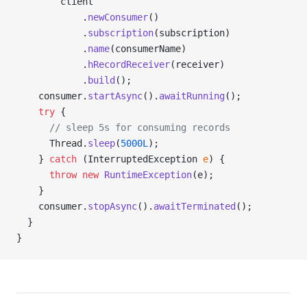
        client
            .
newConsumer
()
            .
subscription
(subscription)
            .
name
(consumerName)
            .
hRecordReceiver
(receiver)
            .
build
();
    consumer.
startAsync
().
awaitRunning
();
    try
 {
      // sleep 5s for consuming records
      Thread.
sleep
(
5000L
);
    } 
catch
 (InterruptedException 
e
) {
      throw
 new
 RuntimeException
(e);
    }
    consumer.
stopAsync
().
awaitTerminated
();
  }
}