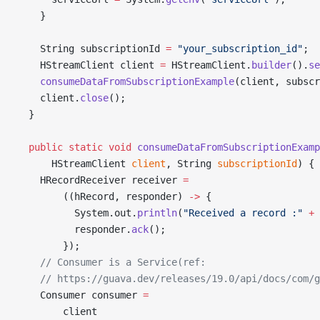
    }
    String subscriptionId 
=
 "your_subscription_id"
;
    HStreamClient client 
=
 HStreamClient.
builder
().
se
    consumeDataFromSubscriptionExample
(client, subscr
    client.
close
();
  }
  public
 static
 void
 consumeDataFromSubscriptionExamp
      HStreamClient 
client
, String 
subscriptionId
) {
    HRecordReceiver receiver 
=
        ((hRecord, responder) 
->
 {
          System.out.
println
(
"Received a record :"
 +
 
          responder.
ack
();
        });
    // Consumer is a Service(ref:
    // https://guava.dev/releases/19.0/api/docs/com/
    Consumer consumer 
=
        client