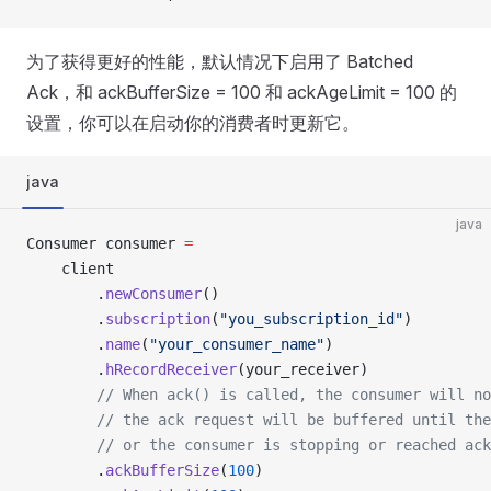
为了获得更好的性能，默认情况下启用了 Batched
Ack，和 ackBufferSize = 100 和 ackAgeLimit = 100 的
设置，你可以在启动你的消费者时更新它。
java
java
Consumer consumer 
=
    client
        .
newConsumer
()
        .
subscription
(
"you_subscription_id"
)
        .
name
(
"your_consumer_name"
)
        .
hRecordReceiver
(your_receiver)
        // When ack() is called, the consumer will no
        // the ack request will be buffered until the
        // or the consumer is stopping or reached ack
        .
ackBufferSize
(
100
)